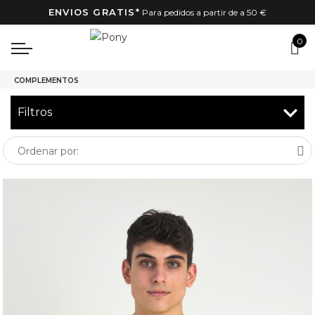
ENVIOS GRATIS*
Para pedidos a partir de a 50 €
0
menu
INICIO
COMPLEMENTOS
Filtros
Ordenar por:
Peto
Razor
limón