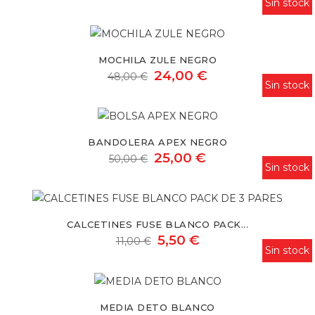
Sin stock
Mochila
Zule
MOCHILA ZULE NEGRO
negro
24,00 €
48,00 €
Sin stock
Bandolera
Apex
BANDOLERA APEX NEGRO
negro
25,00 €
50,00 €
Sin stock
Calcetines
Fuse
CALCETINES FUSE BLANCO PACK...
blanco
5,50 €
11,00 €
pack
Sin stock
de
Media
3
Deto
pares
MEDIA DETO BLANCO
blanco