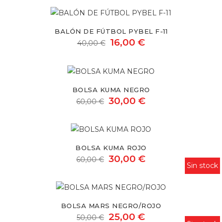
Balón
de
BALÓN DE FÚTBOL PYBEL F-11
fútbol
16,00 €
40,00 €
pybel
f-
Bolsa
11
Kuma
BOLSA KUMA NEGRO
negro
30,00 €
60,00 €
Bolsa
Kuma
BOLSA KUMA ROJO
rojo
30,00 €
60,00 €
Sin stock
Bolsa
Mars
BOLSA MARS NEGRO/ROJO
negro/rojo
25,00 €
50,00 €