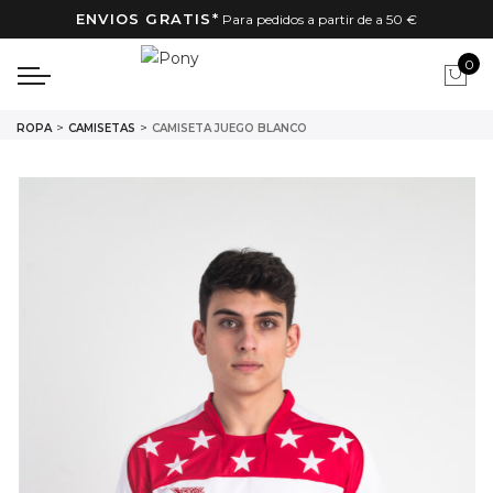
ENVIOS GRATIS*
Para pedidos a partir de a 50 €
0
menu
INICIO
ROPA
CAMISETAS
CAMISETA JUEGO BLANCO