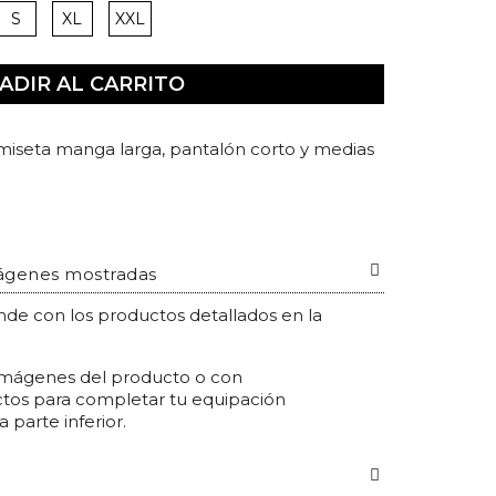
S
XL
XXL
S
XL
XXL
ADIR AL CARRITO
miseta manga larga, pantalón corto y medias
mágenes mostradas
nde con los productos detallados en la
ágenes del producto o con
tos para completar tu equipación
 parte inferior.