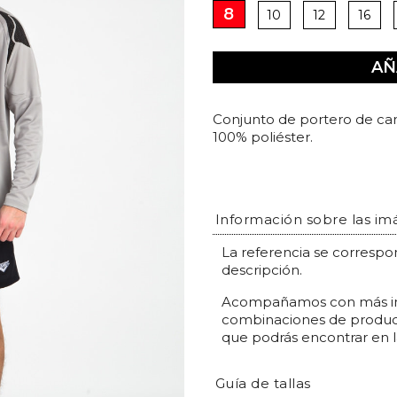
8
10
12
16
8
10
12
16
AÑ
Conjunto de portero de ca
100% poliéster.
Información sobre las i
La referencia se correspo
descripción.
Acompañamos con más im
combinaciones de produc
que podrás encontrar en la
Guía de tallas