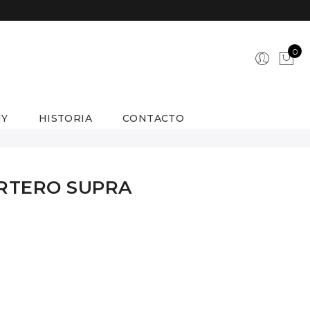
Iniciar
0
Sesión
/
Registrarse
NY
HISTORIA
CONTACTO
RTERO SUPRA