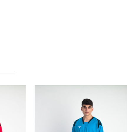
Conjunto
portero
Supra
burdeos/negro